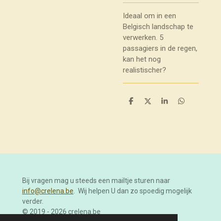
Ideaal om in een
Belgisch landschap te
verwerken. 5
passagiers in de regen,
kan het nog
realistischer?
D
D
S
D
e
e
h
e
l
e
a
l
e
l
r
e
n
e
n
Bij vragen mag u steeds een mailtje sturen naar
info@crelena.be
. Wij helpen U dan zo spoedig mogelijk
verder.
© 2019 - 2026 crelena.be