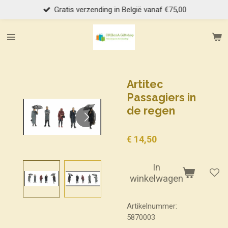
Gratis verzending in België vanaf €75,00
Ga
direct
naar
de
hoofdinhoud
Artitec
Passagiers in
de regen
€ 14,50
In
winkelwagen
Artikelnummer:
5870003