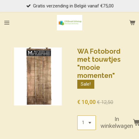
Gratis verzending in België vanaf €75,00
Ga
direct
naar
de
hoofdinhoud
WA Fotobord
met touwtjes
"mooie
momenten"
Sale!
€ 10,00
€ 12,50
In
winkelwagen