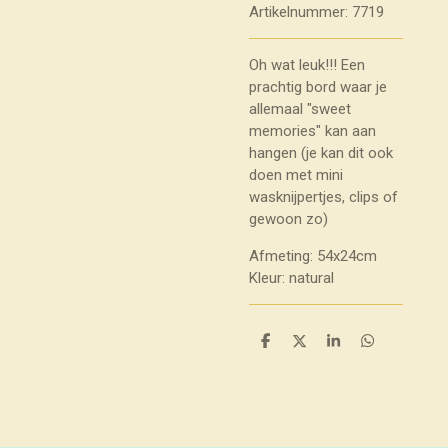
Artikelnummer:
7719
Oh wat leuk!!! Een
prachtig bord waar je
allemaal "sweet
memories" kan aan
hangen (je kan dit ook
doen met mini
wasknijpertjes, clips of
gewoon zo)
Afmeting: 54x24cm
Kleur: natural
D
D
S
D
e
e
h
e
l
e
a
l
e
l
r
e
n
e
n