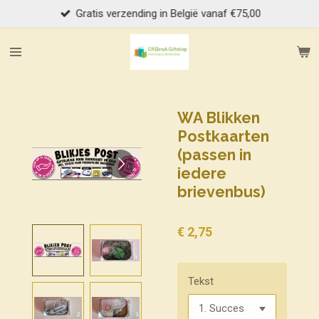
Gratis verzending in België vanaf €75,00
Ga
direct
naar
de
hoofdinhoud
WA Blikken
Postkaarten
(passen in
iedere
brievenbus)
€ 2,75
Tekst