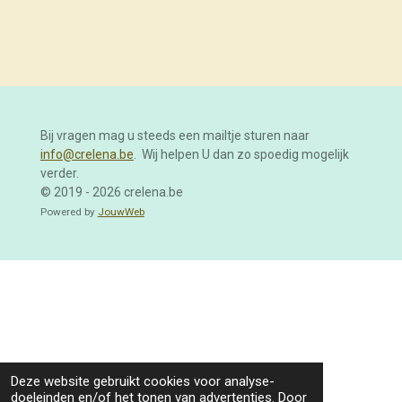
e
e
h
e
l
e
a
l
e
l
r
e
n
e
n
Bij vragen mag u steeds een mailtje sturen naar
info@crelena.be
. Wij helpen U dan zo spoedig mogelijk
verder.
© 2019 - 2026 crelena.be
Powered by
JouwWeb
Deze website gebruikt cookies voor analyse-
doeleinden en/of het tonen van advertenties. Door