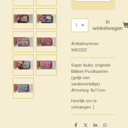
In
winkelwagen
Artikelnummer:
WA2202
Super leuke, originele
Blikken Postkaarten
(gelijk een
sardienenblikje)
Afmeting: 8x11cm
Heerlijk om te
ontvangen :)
D
D
S
D