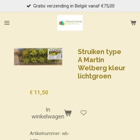
Gratis verzending in België vanaf €75,00
Ga
direct
naar
de
hoofdinhoud
Struiken type
A Martin
Welberg kleur
lichtgroen
€ 11,50
In
winkelwagen
Artikelnummer:
wb-