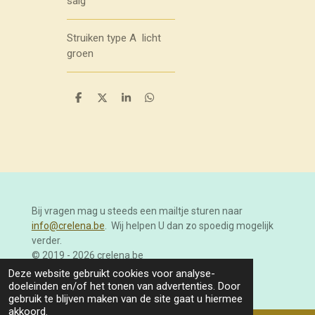
salg
Struiken type A licht
groen
D
D
S
D
e
e
h
e
l
e
a
l
e
l
r
e
n
e
n
Bij vragen mag u steeds een mailtje sturen naar
info@crelena.be
. Wij helpen U dan zo spoedig mogelijk
verder.
© 2019 - 2026 crelena.be
Powered by
JouwWeb
Deze website gebruikt cookies voor analyse-
doeleinden en/of het tonen van advertenties. Door
gebruik te blijven maken van de site gaat u hiermee
akkoord.