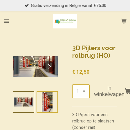
Gratis verzending in België vanaf €75,00
Ga
direct
naar
de
hoofdinhoud
3D Pijlers voor
rolbrug (HO)
€ 12,50
In
winkelwagen
3D Pijlers voor een
rolbrug op te plaatsen
(zonder rail)