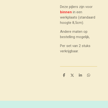
Deze pijlers zijn voor
binnen
in een
werkplaats (standaard
hoogte 8,5cm).
Andere maten op
bestelling mogelijk,
Per set van 2 stuks
verkrijgbaar.
D
D
S
D
e
e
h
e
l
e
a
l
e
l
r
e
n
e
n